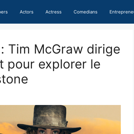
pers
Actors
Actress
Comedians
Entreprene
n: Tim McGraw dirige
t pour explorer le
stone