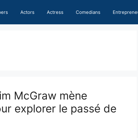
pers
Actors
Actress
Comedians
Entreprene
: Tim McGraw mène
our explorer le passé de