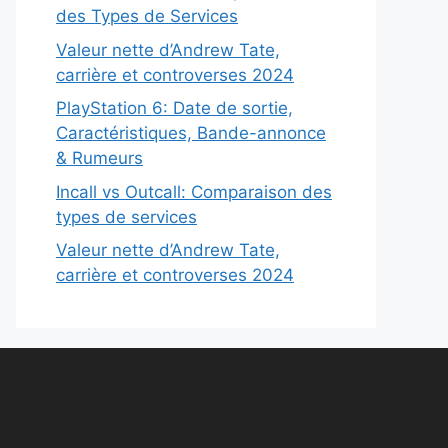
des Types de Services
Valeur nette d’Andrew Tate,
carrière et controverses 2024
PlayStation 6: Date de sortie,
Caractéristiques, Bande-annonce
& Rumeurs
Incall vs Outcall: Comparaison des
types de services
Valeur nette d’Andrew Tate,
carrière et controverses 2024