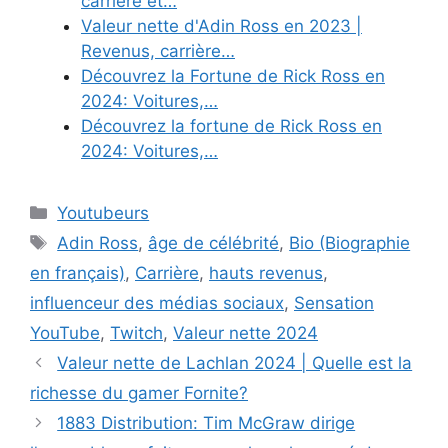
carrière et…
Valeur nette d'Adin Ross en 2023 |
Revenus, carrière…
Découvrez la Fortune de Rick Ross en
2024: Voitures,…
Découvrez la fortune de Rick Ross en
2024: Voitures,…
Categories
Youtubeurs
Tags
Adin Ross
,
âge de célébrité
,
Bio (Biographie
en français)
,
Carrière
,
hauts revenus
,
influenceur des médias sociaux
,
Sensation
YouTube
,
Twitch
,
Valeur nette 2024
Valeur nette de Lachlan 2024 | Quelle est la
richesse du gamer Fornite?
1883 Distribution: Tim McGraw dirige