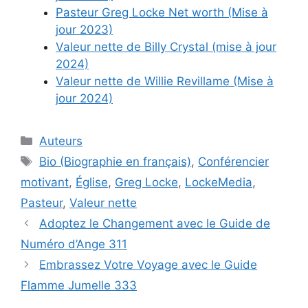
Pasteur Greg Locke Net worth (Mise à
jour 2023)
Valeur nette de Billy Crystal (mise à jour
2024)
Valeur nette de Willie Revillame (Mise à
jour 2024)
Categories
Auteurs
Tags
Bio (Biographie en français)
,
Conférencier
motivant
,
Église
,
Greg Locke
,
LockeMedia
,
Pasteur
,
Valeur nette
Adoptez le Changement avec le Guide de
Numéro d’Ange 311
Embrassez Votre Voyage avec le Guide
Flamme Jumelle 333