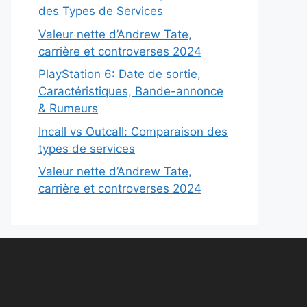
des Types de Services
Valeur nette d’Andrew Tate,
carrière et controverses 2024
PlayStation 6: Date de sortie,
Caractéristiques, Bande-annonce
& Rumeurs
Incall vs Outcall: Comparaison des
types de services
Valeur nette d’Andrew Tate,
carrière et controverses 2024