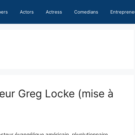
pers
Actors
Actress
Comedians
Entreprene
teur Greg Locke (mise à
steur évangélique américain, révolutionnaire,