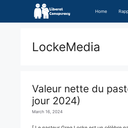
Skip
to
Home
Rap
content
LockeMedia
Valeur nette du pas
jour 2024)
March 16, 2024
[ Le pasteur Greg Locke est un célèbre pa