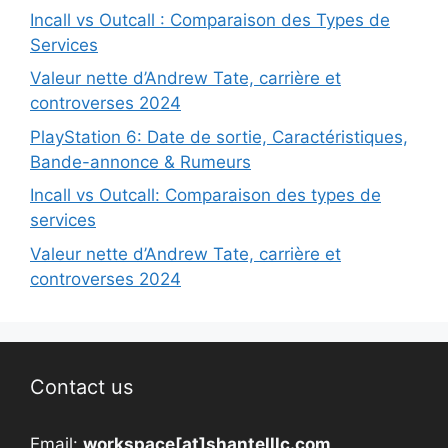
Incall vs Outcall : Comparaison des Types de
Services
Valeur nette d’Andrew Tate, carrière et
controverses 2024
PlayStation 6: Date de sortie, Caractéristiques,
Bande-annonce & Rumeurs
Incall vs Outcall: Comparaison des types de
services
Valeur nette d’Andrew Tate, carrière et
controverses 2024
Contact us
Email:
workspace[at]shantelllc.com