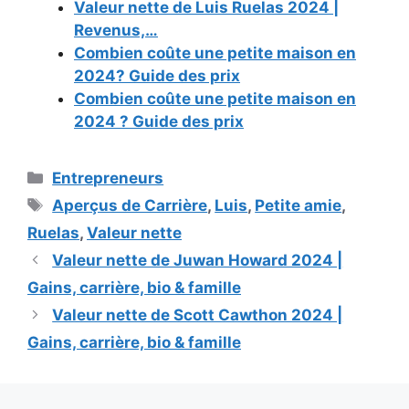
Valeur nette de Luis Ruelas 2024 |
Revenus,…
Combien coûte une petite maison en
2024? Guide des prix
Combien coûte une petite maison en
2024 ? Guide des prix
Categories
Entrepreneurs
Tags
Aperçus de Carrière
,
Luis
,
Petite amie
,
Ruelas
,
Valeur nette
Valeur nette de Juwan Howard 2024 |
Gains, carrière, bio & famille
Valeur nette de Scott Cawthon 2024 |
Gains, carrière, bio & famille