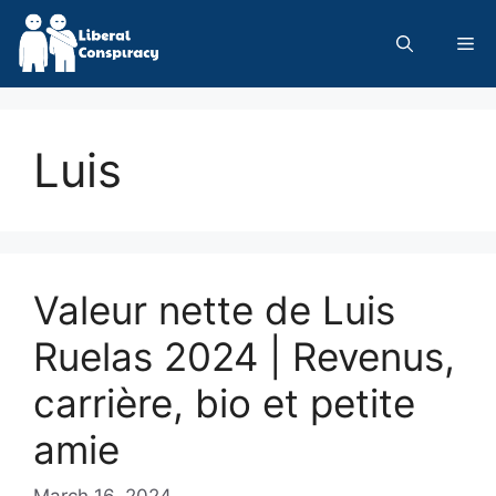
Skip
to
Me
content
Luis
Valeur nette de Luis
Ruelas 2024 | Revenus,
carrière, bio et petite
amie
March 16, 2024