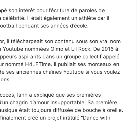
pé son intérêt pour l’écriture de paroles de
a célébrité. Il était également un athlète car il
 football pendant ses années d’école.
or, il téléchargeait son contenu sous son vrai nom
es Youtube nommées Olmo et Lil Rock. De 2016 à
rappeurs aspirants dans un groupe collectif appelé
teur nommé H4LFTime. Il publiait ses morceaux en
s de ses anciennes chaînes Youtube si vous voulez
sons.
récoces, Iann a expliqué que ses premières
d’un chagrin d’amour insupportable. Sa première
usique était toujours diffusée de bouche à oreille.
finalement créé un projet intitulé “Dance with