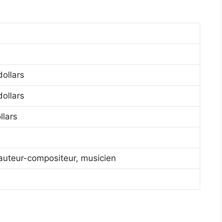
ollars
ollars
llars
auteur-compositeur, musicien