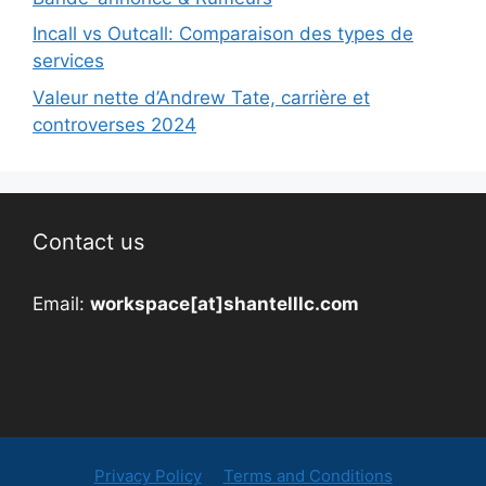
Incall vs Outcall: Comparaison des types de
services
Valeur nette d’Andrew Tate, carrière et
controverses 2024
Contact us
Email:
workspace[at]shantelllc.com
Privacy Policy
Terms and Conditions