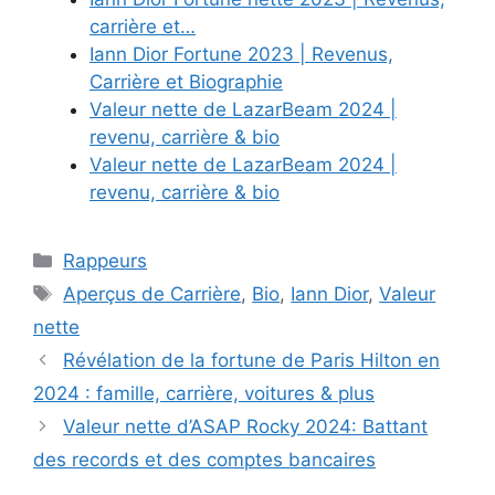
carrière et…
Iann Dior Fortune 2023 | Revenus,
Carrière et Biographie
Valeur nette de LazarBeam 2024 |
revenu, carrière & bio
Valeur nette de LazarBeam 2024 |
revenu, carrière & bio
Categories
Rappeurs
Tags
Aperçus de Carrière
,
Bio
,
Iann Dior
,
Valeur
nette
Révélation de la fortune de Paris Hilton en
2024 : famille, carrière, voitures & plus
Valeur nette d’ASAP Rocky 2024: Battant
des records et des comptes bancaires