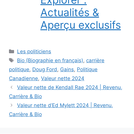
Actualités &
Aperçu exclusifs
Categories
Les politiciens
Tags
Bio (Biographie en français)
,
carrière
politique
,
Doug Ford
,
Gains
,
Politique
Canadienne
,
Valeur nette 2024
Valeur nette de Kendall Rae 2024 | Revenu,
Carrière & Bio
Valeur nette d’Ed Mylett 2024 | Revenu,
Carrière & Bio