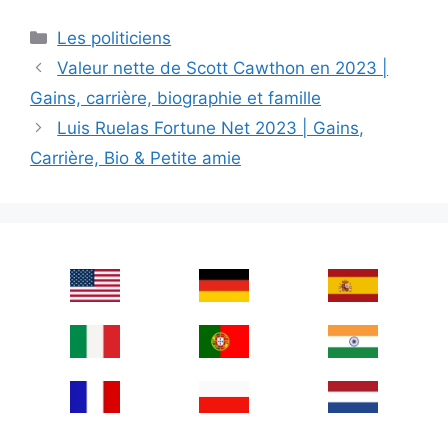
Categories
Les politiciens
Valeur nette de Scott Cawthon en 2023 |
Gains, carrière, biographie et famille
Luis Ruelas Fortune Net 2023 | Gains,
Carrière, Bio & Petite amie