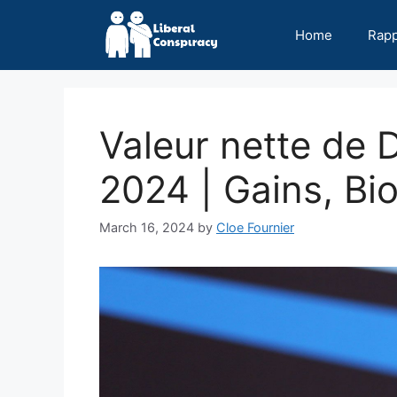
Skip
to
Home
Rap
content
Valeur nette de
2024 | Gains, Bio
March 16, 2024
by
Cloe Fournier