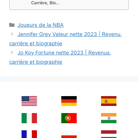
Carrière, Bio…
Categories
Joueurs de la NBA
Jennifer Grey Valeur nette 2023 | Revenu,
carrière et biographie
Jo Koy Fortune nette 2023 | Revenus,
carrière et biographie