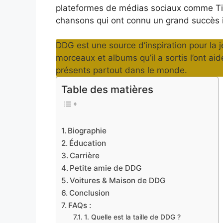
plateformes de médias sociaux comme Tik
chansons qui ont connu un grand succès i
DDG est une source d’inspiration pour la 
morceaux et albums qu’il a sortis l’ont aid
présents partout dans le monde.
Table des matières
Biographie
Éducation
Carrière
Petite amie de DDG
Voitures & Maison de DDG
Conclusion
FAQs :
1. Quelle est la taille de DDG ?