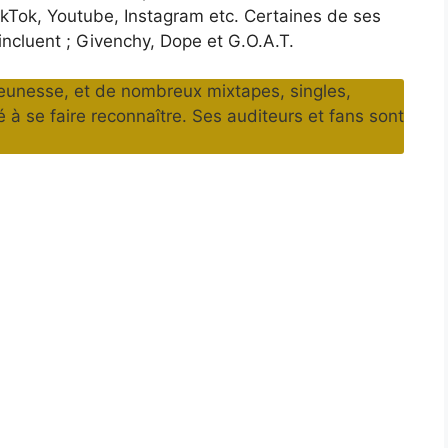
Tok, Youtube, Instagram etc. Certaines de ses
ncluent ; Givenchy, Dope et G.O.A.T.
jeunesse, et de nombreux mixtapes, singles,
é à se faire reconnaître. Ses auditeurs et fans sont