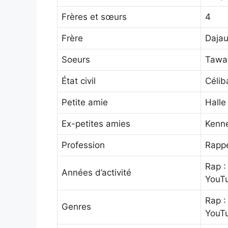
Frères et sœurs
4
Frère
Dajau
Soeurs
Tawa
État civil
Célib
Petite amie
Halle
Ex-petites amies
Kenn
Profession
Rappe
Rap :
Années d’activité
YouTu
Rap :
Genres
YouTu