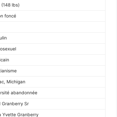
 (148 lbs)
n foncé
lin
osexuel
cain
tianisme
ac, Michigan
rsité abandonnée
l Granberry Sr
 Yvette Granberry