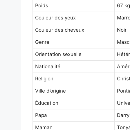
Poids
67 kg
Couleur des yeux
Marro
Couleur des cheveux
Noir
Genre
Mascu
Orientation sexuelle
Hétér
Nationalité
Améri
Religion
Chris
Ville d’origine
Ponti
Éducation
Unive
Papa
Darry
Maman
Tonya