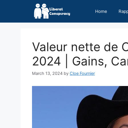
Skip
to
Home
Rap
content
Valeur nette de
2024 | Gains, Car
March 13, 2024
by
Cloe Fournier