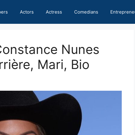
pers
Actors
Actress
Comedians
Entreprene
 Constance Nunes
rière, Mari, Bio