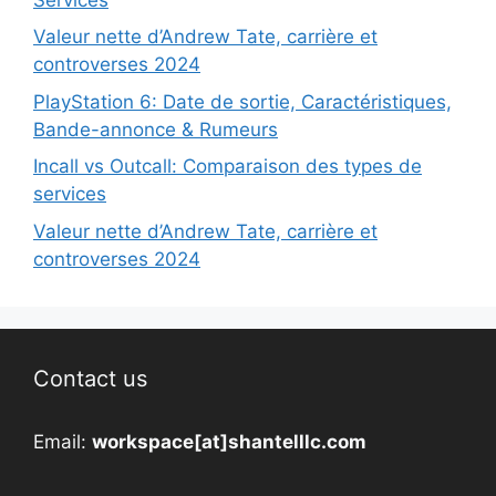
Valeur nette d’Andrew Tate, carrière et
controverses 2024
PlayStation 6: Date de sortie, Caractéristiques,
Bande-annonce & Rumeurs
Incall vs Outcall: Comparaison des types de
services
Valeur nette d’Andrew Tate, carrière et
controverses 2024
Contact us
Email:
workspace[at]shantelllc.com