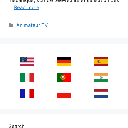
mécanique, star de télé-réalité et sensation des
…
Read more
Categories
Animateur TV
Search