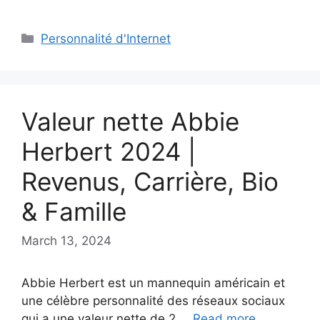
Categories
Personnalité d'Internet
Valeur nette Abbie
Herbert 2024 |
Revenus, Carrière, Bio
& Famille
March 13, 2024
Abbie Herbert est un mannequin américain et
une célèbre personnalité des réseaux sociaux
qui a une valeur nette de 2 …
Read more