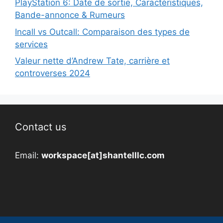
PlayStation 6: Date de sortie, Caractéristiques,
Bande-annonce & Rumeurs
Incall vs Outcall: Comparaison des types de
services
Valeur nette d’Andrew Tate, carrière et
controverses 2024
Contact us
Email:
workspace[at]shantelllc.com