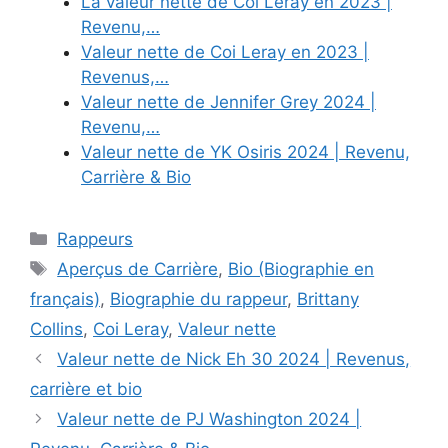
La valeur nette de Coi Leray en 2023 |
Revenu,…
Valeur nette de Coi Leray en 2023 |
Revenus,…
Valeur nette de Jennifer Grey 2024 |
Revenu,…
Valeur nette de YK Osiris 2024 | Revenu,
Carrière & Bio
Categories
Rappeurs
Tags
Aperçus de Carrière
,
Bio (Biographie en
français)
,
Biographie du rappeur
,
Brittany
Collins
,
Coi Leray
,
Valeur nette
Valeur nette de Nick Eh 30 2024 | Revenus,
carrière et bio
Valeur nette de PJ Washington 2024 |