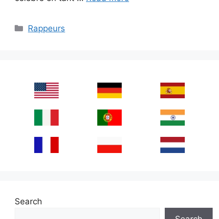
Categories
Rappeurs
Search
Search