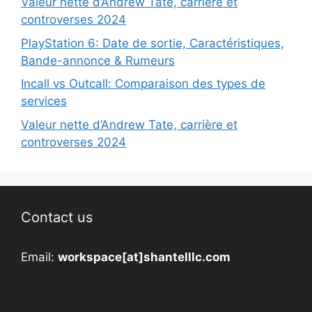
Valeur nette d’Andrew Tate, carrière et
controverses 2024
PlayStation 6: Date de sortie, Caractéristiques,
Bande-annonce & Rumeurs
Incall vs Outcall: Comparaison des types de
services
Valeur nette d’Andrew Tate, carrière et
controverses 2024
Contact us
Email:
workspace[at]shantelllc.com