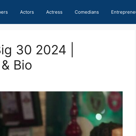
pers
Actors
Actress
Comedians
Entreprene
Big 30 2024 |
 & Bio