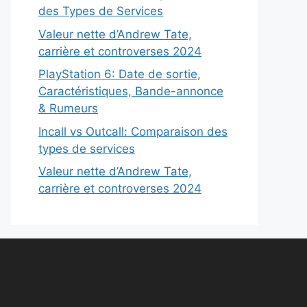
des Types de Services
Valeur nette d’Andrew Tate,
carrière et controverses 2024
PlayStation 6: Date de sortie,
Caractéristiques, Bande-annonce
& Rumeurs
Incall vs Outcall: Comparaison des
types de services
Valeur nette d’Andrew Tate,
carrière et controverses 2024