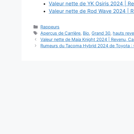
Valeur nette de YK Osiris 2024 | Re
Valeur nette de Rod Wave 2024 | R
Categories
Rappeurs
Tags
Aperçus de Carrière
,
Bio
,
Grand 30
,
hauts rev
Valeur nette de Maia Knight 2024 | Revenu, Car
Rumeurs du Tacoma Hybrid 2024 de Toyota : Cara