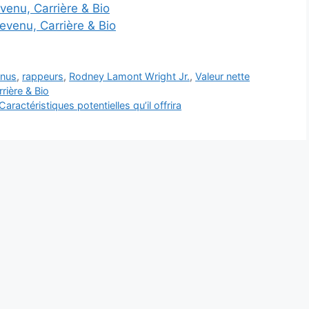
venu, Carrière & Bio
evenu, Carrière & Bio
enus
,
rappeurs
,
Rodney Lamont Wright Jr.
,
Valeur nette
rière & Bio
ctéristiques potentielles qu’il offrira