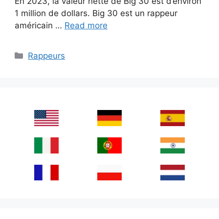
En 2023, la valeur nette de Big 30 est d’environ
1 million de dollars. Big 30 est un rappeur
américain …
Read more
Categories
Rappeurs