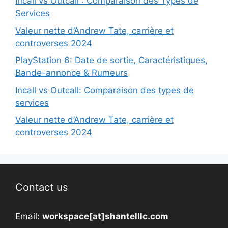
Incall vs Outcall : Comparaison des Types de
Services
Valeur nette d’Andrew Tate, carrière et
controverses 2024
PlayStation 6: Date de sortie, Caractéristiques,
Bande-annonce & Rumeurs
Incall vs Outcall: Comparaison des types de
services
Valeur nette d’Andrew Tate, carrière et
controverses 2024
Contact us
Email:
workspace[at]shantelllc.com