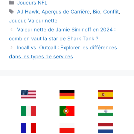
Categories
Joueurs NFL
Tags
AJ Hawk
,
Aperçus de Carrière
,
Bio
,
Conflit
,
Joueur
,
Valeur nette
Valeur nette de Jamie Siminoff en 2024 :
combien vaut la star de Shark Tank ?
Incall vs. Outcall : Explorer les différences
dans les types de services