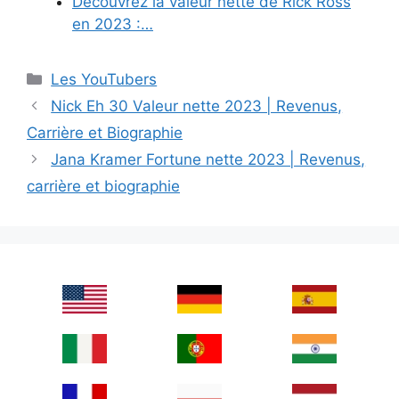
Découvrez la valeur nette de Rick Ross
en 2023 :…
Categories
Les YouTubers
Nick Eh 30 Valeur nette 2023 | Revenus,
Carrière et Biographie
Jana Kramer Fortune nette 2023 | Revenus,
carrière et biographie