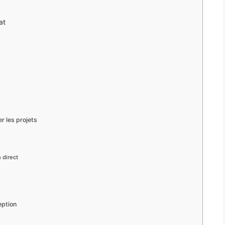
at
r les projets
 direct
eption