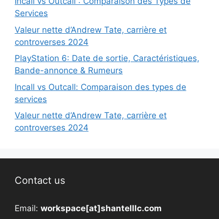
Incall vs Outcall : Comparaison des Types de
Services
Valeur nette d’Andrew Tate, carrière et
controverses 2024
PlayStation 6: Date de sortie, Caractéristiques,
Bande-annonce & Rumeurs
Incall vs Outcall: Comparaison des types de
services
Valeur nette d’Andrew Tate, carrière et
controverses 2024
Contact us
Email:
workspace[at]shantelllc.com