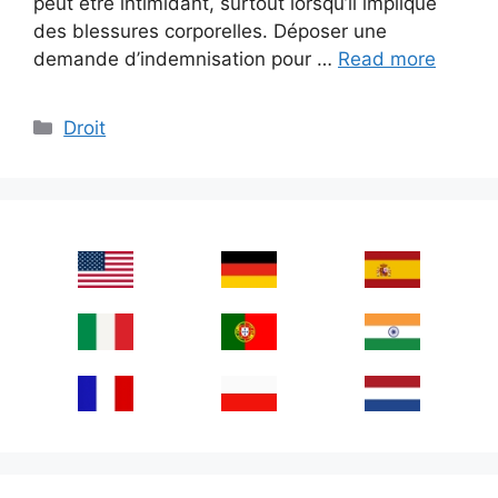
peut être intimidant, surtout lorsqu’il implique
des blessures corporelles. Déposer une
demande d’indemnisation pour …
Read more
Categories
Droit