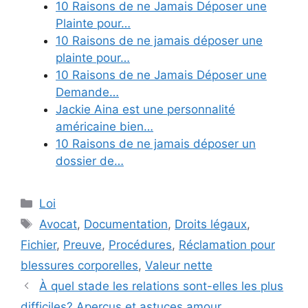
10 Raisons de ne Jamais Déposer une
Plainte pour…
10 Raisons de ne jamais déposer une
plainte pour…
10 Raisons de ne Jamais Déposer une
Demande…
Jackie Aina est une personnalité
américaine bien…
10 Raisons de ne jamais déposer un
dossier de…
Categories
Loi
Tags
Avocat
,
Documentation
,
Droits légaux
,
Fichier
,
Preuve
,
Procédures
,
Réclamation pour
blessures corporelles
,
Valeur nette
À quel stade les relations sont-elles les plus
difficiles? Aperçus et astuces amour