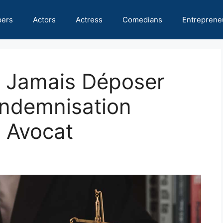
pers
Actors
Actress
Comedians
Entreprene
e Jamais Déposer
ndemnisation
 Avocat