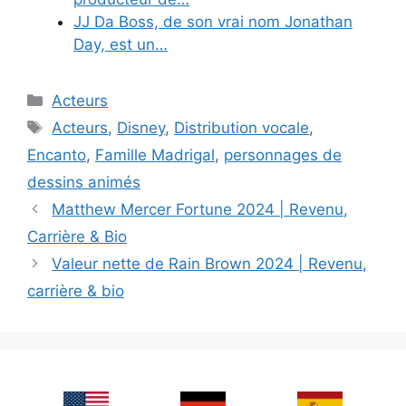
JJ Da Boss, de son vrai nom Jonathan
Day, est un…
Categories
Acteurs
Tags
Acteurs
,
Disney
,
Distribution vocale
,
Encanto
,
Famille Madrigal
,
personnages de
dessins animés
Matthew Mercer Fortune 2024 | Revenu,
Carrière & Bio
Valeur nette de Rain Brown 2024 | Revenu,
carrière & bio