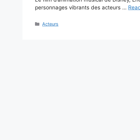
personnages vibrants des acteurs …
Rea
Categories
Acteurs