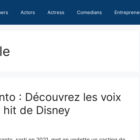
pers
Actors
Actress
Comedians
Entreprene
le
to : Découvrez les voix
 hit de Disney
canto, sorti en 2021, met en vedette un casting de