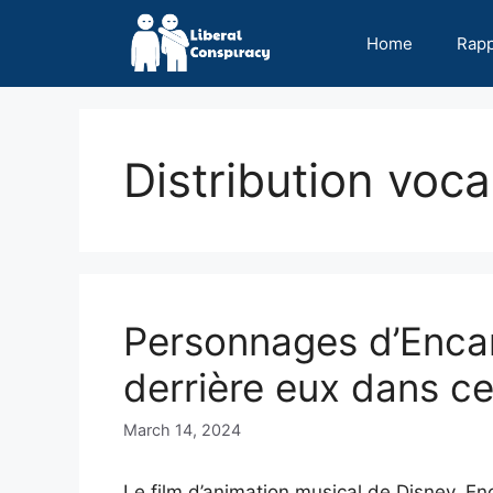
Skip
to
Home
Rap
content
Distribution voca
Personnages d’Encan
derrière eux dans ce
March 14, 2024
Le film d’animation musical de Disney, En