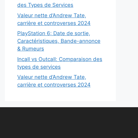
des Types de Services
Valeur nette d’Andrew Tate,
carrière et controverses 2024
PlayStation 6: Date de sortie,
Caractéristiques, Bande-annonce
& Rumeurs
Incall vs Outcall: Comparaison des
types de services
Valeur nette d’Andrew Tate,
carrière et controverses 2024