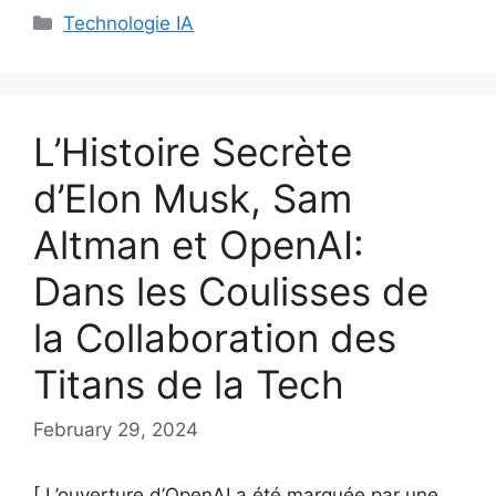
Categories
Technologie IA
L’Histoire Secrète
d’Elon Musk, Sam
Altman et OpenAI:
Dans les Coulisses de
la Collaboration des
Titans de la Tech
February 29, 2024
[ L’ouverture d’OpenAI a été marquée par une