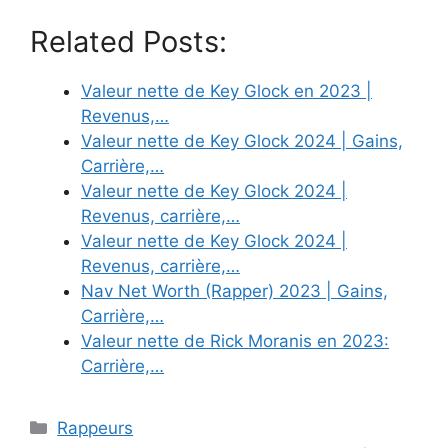
Related Posts:
Valeur nette de Key Glock en 2023 |
Revenus,…
Valeur nette de Key Glock 2024 | Gains,
Carrière,…
Valeur nette de Key Glock 2024 |
Revenus, carrière,…
Valeur nette de Key Glock 2024 |
Revenus, carrière,…
Nav Net Worth (Rapper) 2023 | Gains,
Carrière,…
Valeur nette de Rick Moranis en 2023:
Carrière,…
Categories
Rappeurs