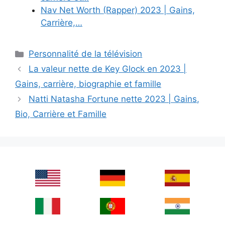
Nav Net Worth (Rapper) 2023 | Gains,
Carrière,…
Categories
Personnalité de la télévision
La valeur nette de Key Glock en 2023 |
Gains, carrière, biographie et famille
Natti Natasha Fortune nette 2023 | Gains,
Bio, Carrière et Famille