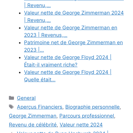
| Revenu,…
Valeur nette de George Zimmerman 2024
| Revenu,…
Valeur nette de George Zimmerman en
2023 | Revenus,…
Patrimoine net de George Zimmerman en
2023 |…
Valeur nette de George Floyd 2024 |
Était-il vraiment riche?
Valeur nette de George Floyd 2024 |
Quelle était…
Categories
General
Tags
Aperçus Financiers
,
Biographie personnelle
,
George Zimmerman
,
Parcours professionnel
,
Revenu de célébrité
,
Valeur nette 2024