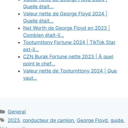
Quelle était…
Valeur nette de George Floyd 2024 |
Quelle était…
Net Worth de George Floyd en 2023 |
Combien était-il…
Tooturnttony Fortune 2024 | TikTok Star
est-il…
CZN Burak Fortune nette 2023 | À quel
point le chef…
Valeur nette de Tooturnttony 2024 | Que
vaut…
Categories
General
Tags
2023
,
conducteur de camion
,
George Floyd
,
guide
,