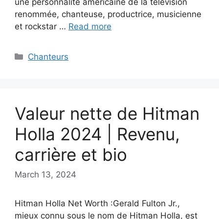
une personnalité américaine de la télévision
renommée, chanteuse, productrice, musicienne
et rockstar …
Read more
Categories
Chanteurs
Valeur nette de Hitman
Holla 2024 | Revenu,
carrière et bio
March 13, 2024
Hitman Holla Net Worth :Gerald Fulton Jr.,
mieux connu sous le nom de Hitman Holla, est