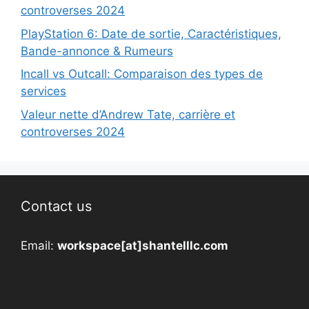
controverses 2024
PlayStation 6: Date de sortie, Caractéristiques,
Bande-annonce & Rumeurs
Incall vs Outcall: Comparaison des types de
services
Valeur nette d’Andrew Tate, carrière et
controverses 2024
Contact us
Email:
workspace[at]shantelllc.com