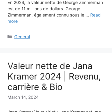
En 2024, la valeur nette de George Zimmerman
est de 11 millions de dollars. George
Zimmerman, également connu sous le …
Read
more
Categories
General
Valeur nette de Jana
Kramer 2024 | Revenu,
carrière & Bio
March 14, 2024
Jana Kramer Valeur Net : Jana Kramer est une