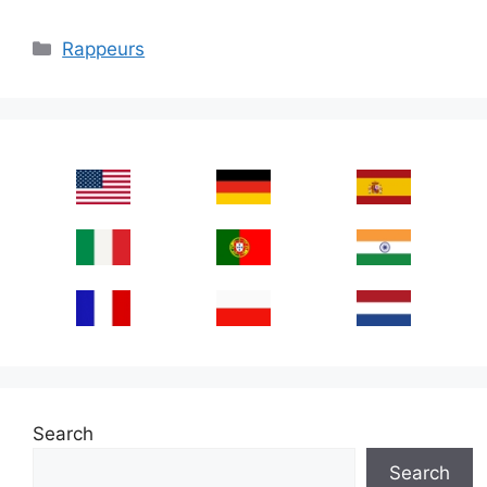
Categories
Rappeurs
Search
Search