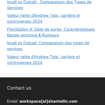
Incall vs Outcall : Comparaison des Types de
Services
Valeur nette d’Andrew Tate, carrière et
controverses 2024
PlayStation 6: Date de sortie, Caractéristiques,
Bande-annonce & Rumeurs
Incall vs Outcall: Comparaison des types de
services
Valeur nette d’Andrew Tate, carrière et
controverses 2024
Contact us
Email:
workspace[at]shantelllc.com