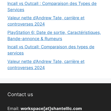
Incall vs Outcall : Comparaison des Types de
Services
Valeur nette d’Andrew Tate, carrière et
controverses 2024
PlayStation 6: Date de sortie, Caractéristiques,
Bande-annonce & Rumeurs
Incall vs Outcall: Comparaison des types de
services
Valeur nette d’Andrew Tate, carrière et
controverses 2024
Contact us
Email:
workspace[at]shantelllc.com