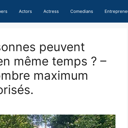
pers
Actors
Actress
Comedians
Entreprene
sonnes peuvent
 en même temps ? –
nombre maximum
orisés.