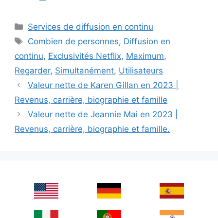
Categories
Services de diffusion en continu
Tags
Combien de personnes
,
Diffusion en
continu
,
Exclusivités Netflix
,
Maximum
,
Regarder
,
Simultanément
,
Utilisateurs
Valeur nette de Karen Gillan en 2023 |
Revenus, carrière, biographie et famille
Valeur nette de Jeannie Mai en 2023 |
Revenus, carrière, biographie et famille.