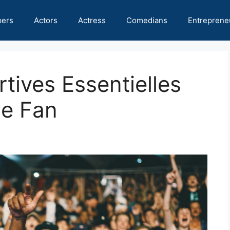
pers
Actors
Actress
Comedians
Entreprene
tives Essentielles
de Fan