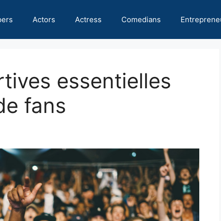
pers
Actors
Actress
Comedians
Entreprene
tives essentielles
de fans