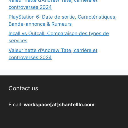
Valeur nette d’Andrew Tate, carrière et
controverses 2024
PlayStation 6: Date de sortie, Caractéristiques,
Bande-annonce & Rumeurs
Incall vs Outcall: Comparaison des types de
services
Valeur nette d’Andrew Tate, carrière et
controverses 2024
Contact us
Email:
workspace[at]shantelllc.com