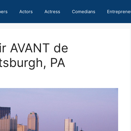
pers
Actors
Actress
Comedians
Entreprene
ir AVANT de
tsburgh, PA