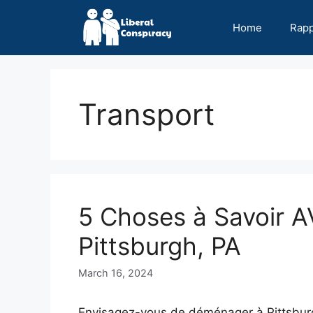
Skip
to
Home
Rap
content
Transport
5 Choses à Savoir 
Pittsburgh, PA
March 16, 2024
Envisagez-vous de déménager à Pittsburgh