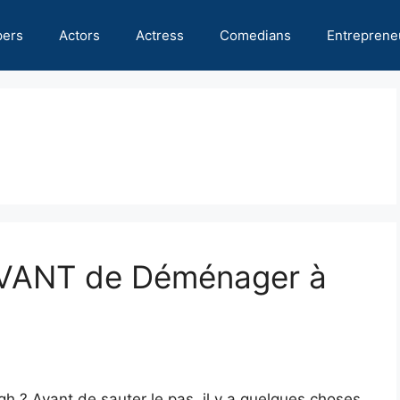
pers
Actors
Actress
Comedians
Entreprene
AVANT de Déménager à
 ? Avant de sauter le pas, il y a quelques choses