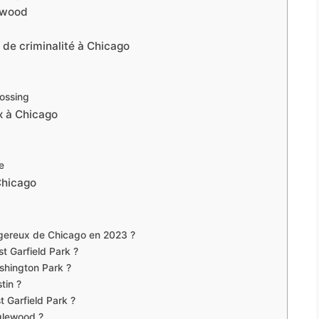
lewood
 de criminalité à Chicago
rossing
x à Chicago
e
Chicago
angereux de Chicago en 2023 ?
st Garfield Park ?
ashington Park ?
tin ?
t Garfield Park ?
nglewood ?