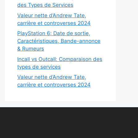
des Types de Services
Valeur nette d’Andrew Tate,
carrière et controverses 2024
PlayStation 6: Date de sortie,
Caractéristiques, Bande-annonce
& Rumeurs
Incall vs Outcall: Comparaison des
types de services
Valeur nette d’Andrew Tate,
carrière et controverses 2024