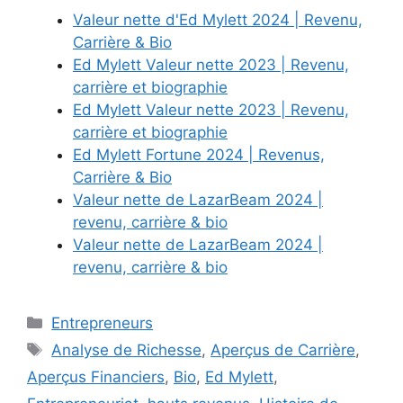
Valeur nette d'Ed Mylett 2024 | Revenu,
Carrière & Bio
Ed Mylett Valeur nette 2023 | Revenu,
carrière et biographie
Ed Mylett Valeur nette 2023 | Revenu,
carrière et biographie
Ed Mylett Fortune 2024 | Revenus,
Carrière & Bio
Valeur nette de LazarBeam 2024 |
revenu, carrière & bio
Valeur nette de LazarBeam 2024 |
revenu, carrière & bio
Categories
Entrepreneurs
Tags
Analyse de Richesse
,
Aperçus de Carrière
,
Aperçus Financiers
,
Bio
,
Ed Mylett
,