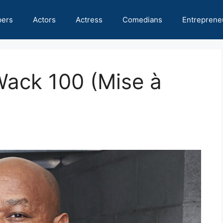
pers
Actors
Actress
Comedians
Entreprene
Wack 100 (Mise à