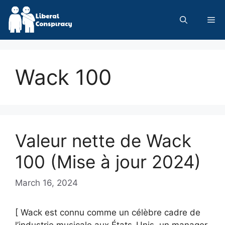
Skip
to
Me
content
Wack 100
Valeur nette de Wack
100 (Mise à jour 2024)
March 16, 2024
[ Wack est connu comme un célèbre cadre de
l’industrie musicale aux États-Unis, un manager