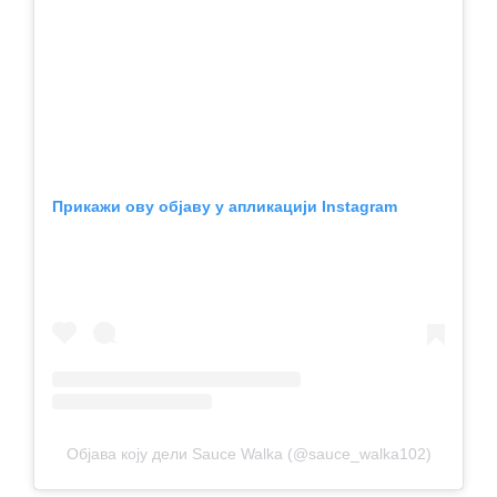
Прикажи ову објаву у апликацији Instagram
Објава коју дели Sauce Walka (@sauce_walka102)