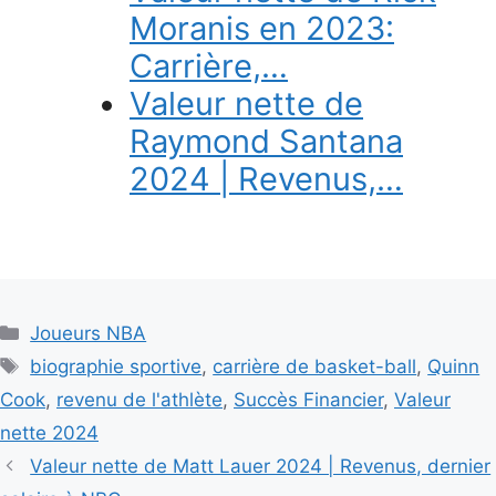
Moranis en 2023:
Carrière,…
Valeur nette de
Raymond Santana
2024 | Revenus,…
Categories
Joueurs NBA
Tags
biographie sportive
,
carrière de basket-ball
,
Quinn
Cook
,
revenu de l'athlète
,
Succès Financier
,
Valeur
nette 2024
Valeur nette de Matt Lauer 2024 | Revenus, dernier