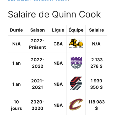
Salaire de Quinn Cook
Durée
Saison
Ligue
Équipe
Salaire
2022-
N/A
CBA
N/A
Présent
2022-
2 133
1 an
NBA
2022
278 $
2021-
1 939
1 an
NBA
2021
350 $
10
2020-
118 983
NBA
jours
2020
$