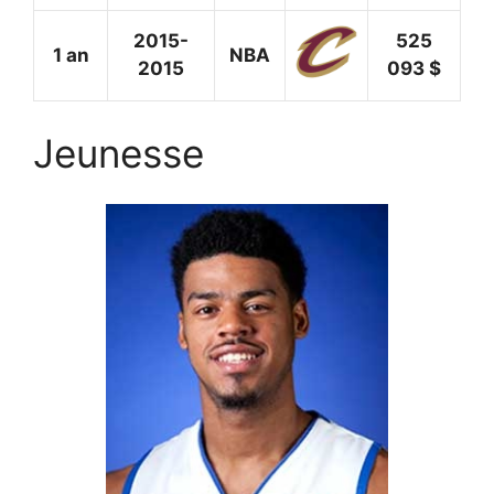
2015-
525
1 an
NBA
2015
093 $
Jeunesse